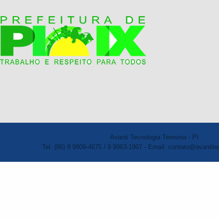
Avanti Tecnologia Teresina - PI
Tel: (86) 9 9809-4675 / 9 9963-1907 - Email: contato@avantite