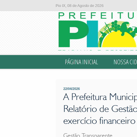
Em atendimento ao disposto na Constituição artigo 70, bem como a L
Pio IX, 08 de Agosto de 2026
PÁGINA INICIAL
NOSSA CID
22/04/2026
A Prefeitura Municip
Relatório de Gestã
exercício financeir
Gestão Transparente