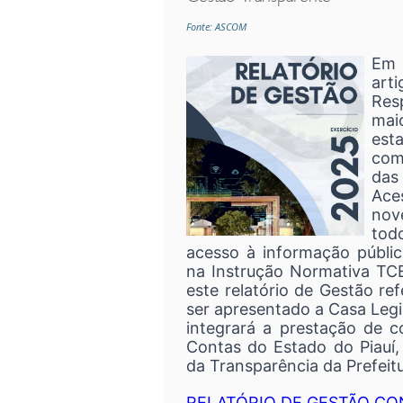
Fonte: ASCOM
Em 
ar
Resp
mai
est
com
das
Aces
nov
tod
acesso à informação públic
na Instrução Normativa TC
este relatório de Gestão ref
ser apresentado a Casa Legis
integrará a prestação de c
Contas do Estado do Piauí,
da Transparência da Prefeitu
RELATÓRIO DE GESTÃO C