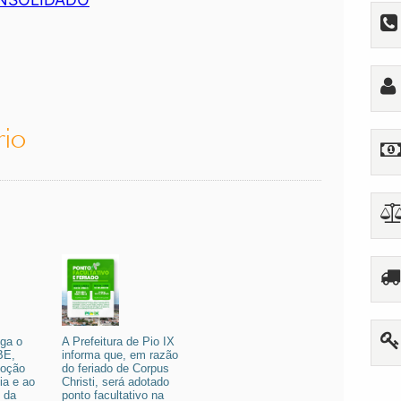
rio
lga o
A Prefeitura de Pio IX
BE,
informa que, em razão
moção
do feriado de Corpus
ia e ao
Christi, será adotado
 da
ponto facultativo na