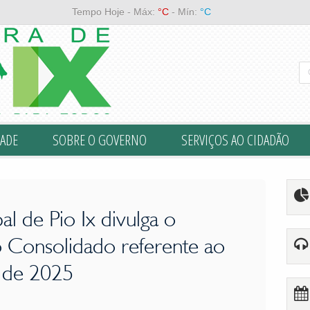
ei de Responsabilidade Fiscal (LRF) nº 101, d" property="og:descript
Tempo Hoje - Máx:
°C
- Mín:
°C
ADE
SOBRE O GOVERNO
SERVIÇOS AO CIDADÃO
al de Pio Ix divulga o
o Consolidado referente ao
o de 2025