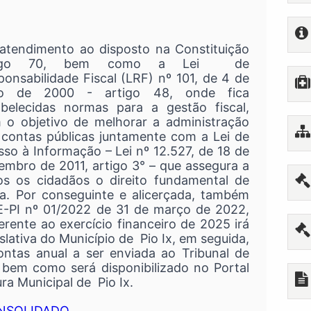
atendimento ao disposto na Constituição
tigo 70, bem como a Lei de
onsabilidade Fiscal (LRF) nº 101, de 4 de
o de 2000 - artigo 48, onde fica
abelecidas normas para a gestão fiscal,
 o objetivo de melhorar a administração
 contas públicas juntamente com a Lei de
so à Informação – Lei nº 12.527, de 18 de
embro de 2011, artigo 3° – que assegura a
os os cidadãos o direito fundamental de
a. Por conseguinte e alicerçada, também
E-PI nº 01/2022 de 31 de março de 2022,
erente ao exercício financeiro de 2025 irá
lativa do Município de Pio Ix, em seguida,
ontas anual a ser enviada ao Tribunal de
 bem como será disponibilizado no Portal
ra Municipal de Pio Ix.
ONSOLIDADO