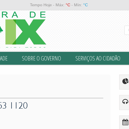
Tempo Hoje - Máx:
°C
- Mín:
°C
ADE
SOBRE O GOVERNO
SERVIÇOS AO CIDADÃO
53 1120