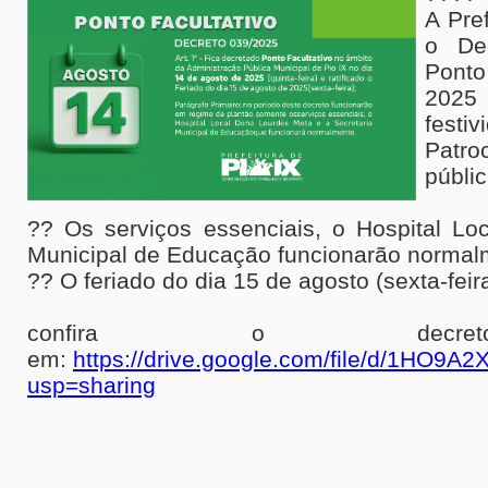
A Pre
o Dec
Ponto
2025
festi
Patro
públic
?? Os serviços essenciais, o Hospital Lo
Municipal de Educação funcionarão normal
?? O feriado do dia 15 de agosto (sexta-feir
confira o decr
em:
https://drive.google.com/file/d/1HO
usp=sharing