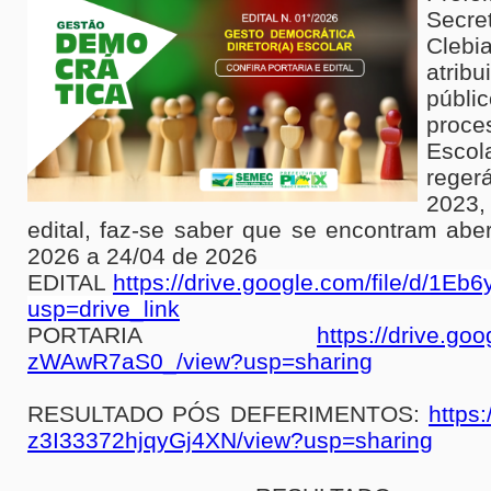
Secre
Clebi
atrib
públ
proce
Escol
reger
2023,
edital, faz-se saber que se encontram abe
2026 a 24/04 de 2026
EDITAL
https://drive.google.com/file/d/
usp=drive_link
PORTARIA
https://drive.g
zWAwR7aS0_/view?usp=sharing
RESULTADO PÓS DEFERIMENTOS:
https
z3I33372hjqyGj4XN/view?usp=sharing