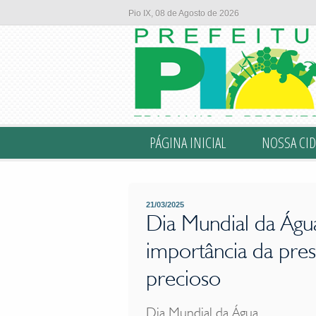
A água é essencial para a vida e para o equilíbrio do nosso planeta. 
Pio IX, 08 de Agosto de 2026
PÁGINA INICIAL
NOSSA CID
21/03/2025
Dia Mundial da Água
importância da pre
precioso
Dia Mundial da Água