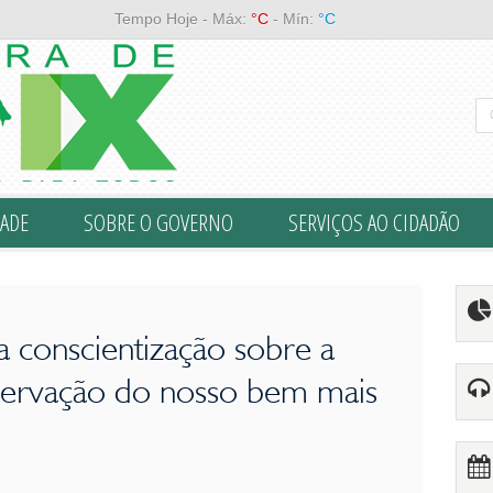
No dia 22 de março, reforçamos a importância da preservação desse recu
Tempo Hoje - Máx:
°C
- Mín:
°C
ADE
SOBRE O GOVERNO
SERVIÇOS AO CIDADÃO
 conscientização sobre a
servação do nosso bem mais