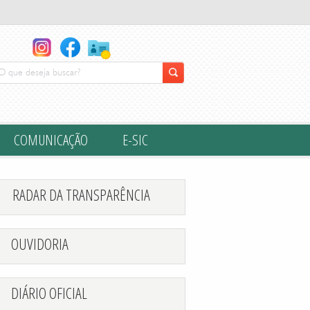
rso tão valioso! Vamos junt" property="og:description">
COMUNICAÇÃO
E-SIC
RADAR DA TRANSPARÊNCIA
OUVIDORIA
DIÁRIO OFICIAL