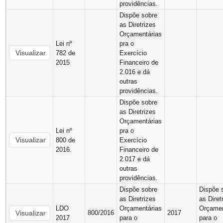
providências.
Dispõe sobre
as Diretrizes
Orçamentárias
Lei nº
pra o
Visualizar
782 de
Exercício
2015
Financeiro de
2.016 e dá
outras
providências.
Dispõe sobre
as Diretrizes
Orçamentárias
Lei nº
pra o
Visualizar
800 de
Exercício
2016.
Financeiro de
2.017 e dá
outras
providências.
Dispõe sobre
Dispõe 
as Diretrizes
as Diret
LDO
Orçamentárias
Orçamen
Visualizar
800/2016
2017
2017
para o
para o