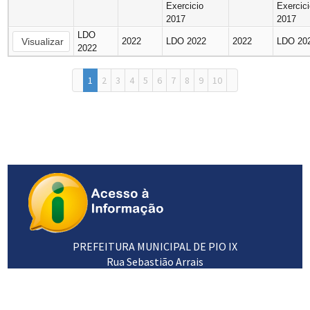
Exercicio
Exercic
2017
2017
LDO
Visualizar
2022
LDO 2022
2022
LDO 20
2022
1
2
3
4
5
6
7
8
9
10
PREFEITURA MUNICIPAL DE PIO IX
Rua Sebastião Arrais
64660-000
89 3453 1102 / 3453 1120