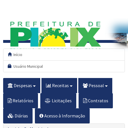
Início
Usuário Municipal
Despesas
Receitas
Pessoal
Relatórios
Licitações
Contratos
Diárias
Acesso à Informação