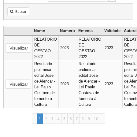
Buscar
Nome
Numero
Ementa
Validade
Autor
RELATORIO
RELATORIO
RELAT
DE
DE
DE
Visualizar
2023
2023
GESTAO
GESTAO
GEST
2022
2022
2022
Resultado
Resultado
Result
preliminar
preliminar
prelimi
edital José
edital José
edital 
de Alencar -
de Alencar -
de Alen
Visualizar
2023
2023
Lei Paulo
Lei Paulo
Lei Pa
Gustavo de
Gustavo de
Gustav
fomento à
fomento à
foment
Cultura
Cultura
Cultura
1
2
3
4
5
6
7
8
9
10