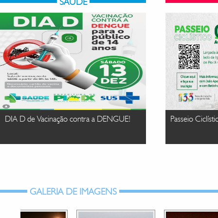
SAÚDE
DIA D de Vacinação contra a DENGUE!
Passeio Ciclíst
GALERIA DE IMAGENS