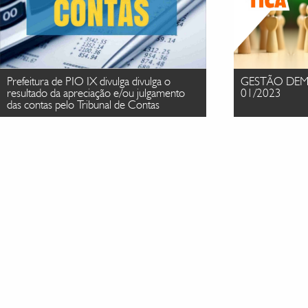
Prefeitura de PIO IX divulga divulga o
GESTÃO DEM
resultado da apreciação e/ou julgamento
01/2023
das contas pelo Tribunal de Contas