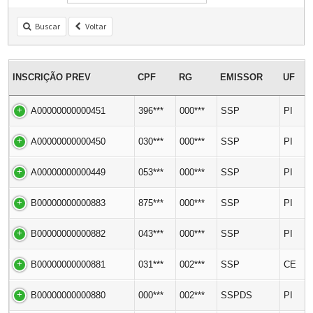
Buscar
Voltar
INSCRIÇÃO PREV
CPF
RG
EMISSOR
UF
A00000000000451
396***
000***
SSP
PI
A00000000000450
030***
000***
SSP
PI
A00000000000449
053***
000***
SSP
PI
B00000000000883
875***
000***
SSP
PI
B00000000000882
043***
000***
SSP
PI
B00000000000881
031***
002***
SSP
CE
B00000000000880
000***
002***
SSPDS
PI