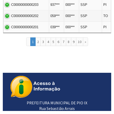
C00000000000203
937***
000***
SSP
PI
C00000000000202
059***
000***
SSP
TO
C00000000000201
039***
000***
SSP
PI
1
2
3
4
5
6
7
8
9
10
»
PREFEITURA MUNICIPAL DE PIO IX
Rua Sebastião Arrais
64660-000